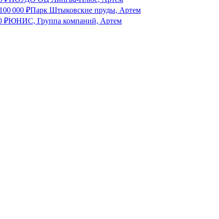
100 000
₽
Парк Штыковские пруды, Артем
0
₽
ЮНИС, Группа компаний, Артем