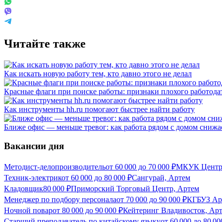
Читайте также
Как искать новую работу тем, кто давно этого не делал
Красные флаги при поиске работы: признаки плохого работода
Как инструменты hh.ru помогают быстрее найти работу
Ближе офис — меньше тревог: как работа рядом с домом снижае
Вакансии дня
Методист-делопроизводитель
от
60 000
до
70 000
₽
МКУК Центра
Техник-электрик
от
60 000
до
80 000
₽
Сангурай, Артем
Кладовщик
80 000
₽
Приморский Торговый Центр, Артем
Менеджер по подбору персонала
от
70 000
до
90 000
₽
КГБУЗ Арт
Ночной повар
от
80 000
до
90 000
₽
Кейтеринг Владивосток, Ар
Старший преподаватель по китайскому языку
от
60 000
до
80 00