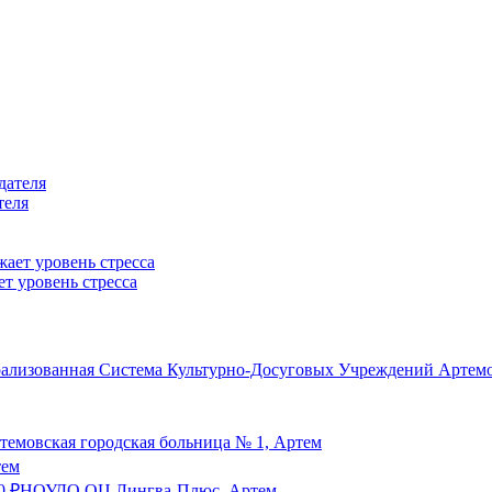
теля
т уровень стресса
лизованная Система Культурно-Досуговых Учреждений Артемов
емовская городская больница № 1, Артем
тем
0
₽
НОУДО ОЦ Лингва-Плюс, Артем