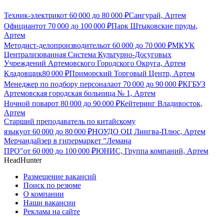
Техник-электрик
от
60 000
до
80 000
₽
Сангурай, Артем
Официант
от
70 000
до
100 000
₽
Парк Штыковские пруды,
Артем
Методист-делопроизводитель
от
60 000
до
70 000
₽
МКУК
Централизованная Система Культурно-Досуговых
Учреждений Артемовского Городского Округа, Артем
Кладовщик
80 000
₽
Приморский Торговый Центр, Артем
Менеджер по подбору персонала
от
70 000
до
90 000
₽
КГБУЗ
Артемовская городская больница № 1, Артем
Ночной повар
от
80 000
до
90 000
₽
Кейтеринг Владивосток,
Артем
Старший преподаватель по китайскому
языку
от
60 000
до
80 000
₽
НОУДО ОЦ Лингва-Плюс, Артем
Мерчандайзер в гипермаркет "Лемана
ПРО"
от
60 000
до
100 000
₽
ЮНИС, Группа компаний, Артем
HeadHunter
Размещение вакансий
Поиск по резюме
О компании
Наши вакансии
Реклама на сайте