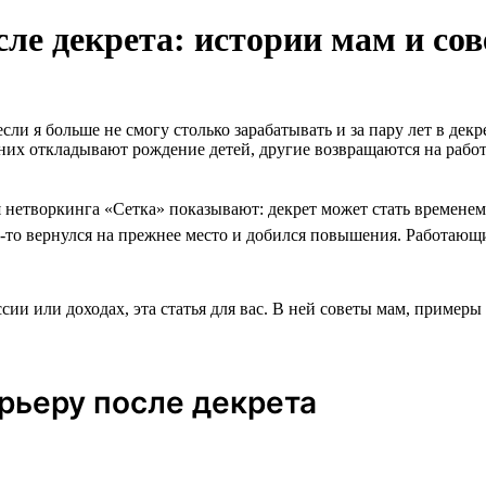
сле декрета: истории мам и со
сли я больше не смогу столько зарабатывать и за пару лет в де
них откладывают рождение детей, другие возвращаются на работ
я нетворкинга «Сетка» показывают: декрет может стать времене
кто-то вернулся на прежнее место и добился повышения. Работаю
ссии или доходах, эта статья для вас. В ней советы мам, пример
арьеру после декрета