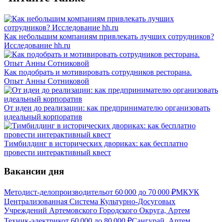
Как небольшим компаниям привлекать лучших сотрудников?
Исследование hh.ru
Как подобрать и мотивировать сотрудников ресторана.
Опыт Анны Сотниковой
От идеи до реализации: как предпринимателю организовать
идеальный корпоратив
Тимбилдинг в исторических двориках: как бесплатно
провести интерактивный квест
Вакансии дня
Методист-делопроизводитель
от
60 000
до
70 000
₽
МКУК
Централизованная Система Культурно-Досуговых
Учреждений Артемовского Городского Округа, Артем
Техник-электрик
от
60 000
до
80 000
₽
Сангурай, Артем