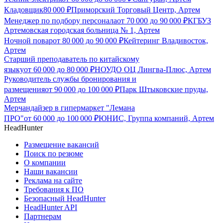
Кладовщик
80 000
₽
Приморский Торговый Центр, Артем
Менеджер по подбору персонала
от
70 000
до
90 000
₽
КГБУЗ
Артемовская городская больница № 1, Артем
Ночной повар
от
80 000
до
90 000
₽
Кейтеринг Владивосток,
Артем
Старший преподаватель по китайскому
языку
от
60 000
до
80 000
₽
НОУДО ОЦ Лингва-Плюс, Артем
Руководитель службы бронирования и
размещения
от
90 000
до
100 000
₽
Парк Штыковские пруды,
Артем
Мерчандайзер в гипермаркет "Лемана
ПРО"
от
60 000
до
100 000
₽
ЮНИС, Группа компаний, Артем
HeadHunter
Размещение вакансий
Поиск по резюме
О компании
Наши вакансии
Реклама на сайте
Требования к ПО
Безопасный HeadHunter
HeadHunter API
Партнерам