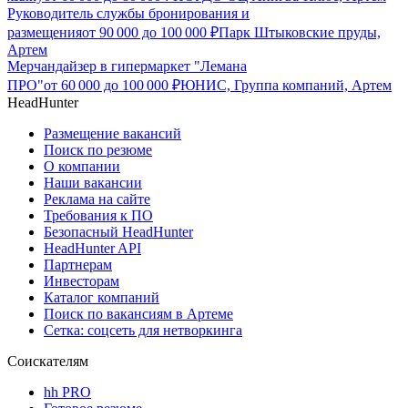
Руководитель службы бронирования и
размещения
от
90 000
до
100 000
₽
Парк Штыковские пруды,
Артем
Мерчандайзер в гипермаркет "Лемана
ПРО"
от
60 000
до
100 000
₽
ЮНИС, Группа компаний, Артем
HeadHunter
Размещение вакансий
Поиск по резюме
О компании
Наши вакансии
Реклама на сайте
Требования к ПО
Безопасный HeadHunter
HeadHunter API
Партнерам
Инвесторам
Каталог компаний
Поиск по вакансиям в Артеме
Сетка: соцсеть для нетворкинга
Соискателям
hh PRO