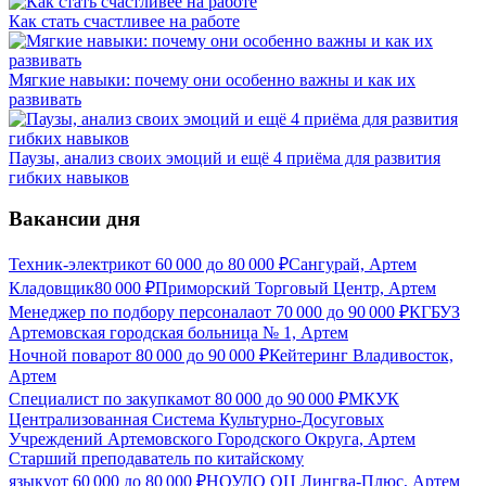
Как стать счастливее на работе
Мягкие навыки: почему они особенно важны и как их
развивать
Паузы, анализ своих эмоций и ещё 4 приёма для развития
гибких навыков
Вакансии дня
Техник-электрик
от
60 000
до
80 000
₽
Сангурай, Артем
Кладовщик
80 000
₽
Приморский Торговый Центр, Артем
Менеджер по подбору персонала
от
70 000
до
90 000
₽
КГБУЗ
Артемовская городская больница № 1, Артем
Ночной повар
от
80 000
до
90 000
₽
Кейтеринг Владивосток,
Артем
Специалист по закупкам
от
80 000
до
90 000
₽
МКУК
Централизованная Система Культурно-Досуговых
Учреждений Артемовского Городского Округа, Артем
Старший преподаватель по китайскому
языку
от
60 000
до
80 000
₽
НОУДО ОЦ Лингва-Плюс, Артем