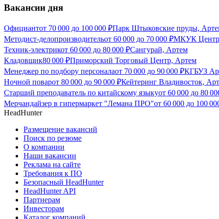
Вакансии дня
Официант
от
70 000
до
100 000
₽
Парк Штыковские пруды, Арте
Методист-делопроизводитель
от
60 000
до
70 000
₽
МКУК Центра
Техник-электрик
от
60 000
до
80 000
₽
Сангурай, Артем
Кладовщик
80 000
₽
Приморский Торговый Центр, Артем
Менеджер по подбору персонала
от
70 000
до
90 000
₽
КГБУЗ Арт
Ночной повар
от
80 000
до
90 000
₽
Кейтеринг Владивосток, Ар
Старший преподаватель по китайскому языку
от
60 000
до
80 00
Мерчандайзер в гипермаркет "Лемана ПРО"
от
60 000
до
100 00
HeadHunter
Размещение вакансий
Поиск по резюме
О компании
Наши вакансии
Реклама на сайте
Требования к ПО
Безопасный HeadHunter
HeadHunter API
Партнерам
Инвесторам
Каталог компаний