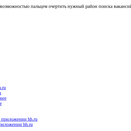
u
е
приложении hh.ru