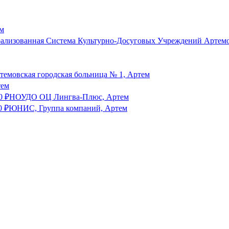
м
лизованная Система Культурно-Досуговых Учреждений Артемов
емовская городская больница № 1, Артем
тем
0
₽
НОУДО ОЦ Лингва-Плюс, Артем
0
₽
ЮНИС, Группа компаний, Артем