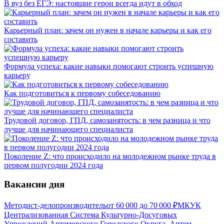
В вуз без ЕГЭ: настоящие герои всегда идут в обход
Карьерный план: зачем он нужен в начале карьеры и как его
составить
Формула успеха: какие навыки помогают строить успешную
карьеру
Как подготовиться к первому собеседованию
Трудовой договор, ГПД, самозанятость: в чем разница и что
лучше для начинающего специалиста
Поколение Z: что происходило на молодежном рынке труда в
первом полугодии 2024 года
Вакансии дня
Методист-делопроизводитель
от
60 000
до
70 000
₽
МКУК
Централизованная Система Культурно-Досуговых
Учреждений Артемовского Городского Округа, Артем