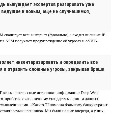
едь вынуждает экспертов реагировать уже
, ведущие к новым, еще не случившимся,
M сканирует весь интернет (буквально), находит внешние IP
енты ASM получают предупреждение об угрозах и об ИТ-
воляет инвентаризировать и определить все
я и отразить сложные угрозы, закрывая бреши
C.T весьма интересные источники информации: Deep Web,
ся, прибегая к каноничному стандарту меппинга данных
умышленниками. «Как-то TI помогла большому банку отразить
йствия злоумышленников. Мы были на шаг впереди, а у них