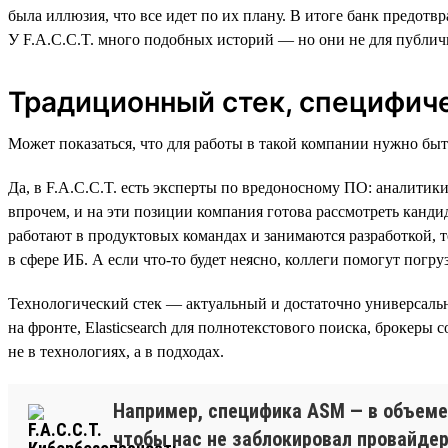
была иллюзия, что все идет по их плану. В итоге банк предот
У F.A.C.C.T. много подобных историй — но они не для публич
Традиционный стек, специфич
Может показаться, что для работы в такой компании нужно бы
Да, в F.A.C.C.T. есть эксперты по вредоносному ПО: аналитик
впрочем, и на эти позиции компания готова рассмотреть канди
работают в продуктовых командах и занимаются разработкой, 
в сфере ИБ. А если что-то будет неясно, коллеги помогут погру
Технологический стек — актуальный и достаточно универсальны
на фронте, Elasticsearch для полнотекстового поиска, брокеры
не в технологиях, а в подходах.
Например, специфика ASM — в объеме 
чтобы нас не заблокировал провайдер