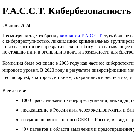
F.A.C.C.T. Кибербезопасность
28 июня 2024
Несмотря на то, что бренду
компании F.A.C.C.T.
чуть больше г
с киберпреступностью, ликвидацию криминальных группировок
Те из вас, кто хочет превратить свою работу в захватывающее 
не страшно идти в огонь или в воду, и возможности для быстро
Компания была основана в 2003 году как частное кибердетектив
мирового уровня. В 2023 году в результате диверсификации ме
Technologies), в котором, впрочем, сохранились и экспертиза, и
В ее активе:
1000+ расследований киберпреступлений, ликвидаций
прекращение в России атак через эксплоит-киты и бан
создание первого частного СERT в России, вывод на
40+ патентов в области выявления и предотвращения 