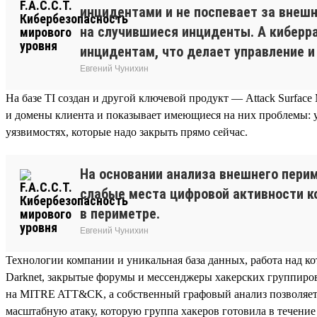
инцидентами и не поспевает за внеш
на случившиеся инциденты. А киберр
инцидентам, что делает управление 
Евгений Чунихин
На базе TI создан и другой ключевой продукт — Attack Surfac
и домены клиента и показывает имеющиеся на них проблемы: у
уязвимостях, которые надо закрыть прямо сейчас.
На основании анализа внешнего пери
слабые места цифровой активности к
в периметре.
Евгений Чунихин
Технологии компании и уникальная база данных, работа над ко
Darknet, закрытые форумы и мессенджеры хакерских группиров
на MITRE ATT&CK, а собственный графовый анализ позволяет
масштабную атаку, которую группа хакеров готовила в течени