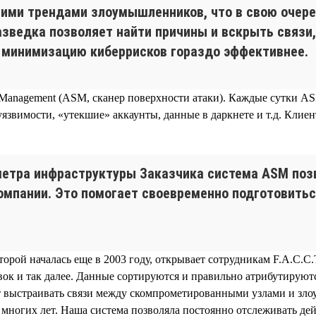
ними трендами злоумышленников, что в свою очер
азведка позволяет найти причины и вскрыть связи
и минимизацию киберрисков гораздо эффективнее.
e Management (ASM, сканер поверхности атаки). Каждые сутки AS
язвимости, «утекшие» аккаунты, данные в даркнете и т.д. Кли
метра инфраструктуры Заказчика система ASM поз
омпании. Это помогает своевременно подготовитьс
торой началась еще в 2003 году, открывает сотрудникам F.A.C.
ок и так далее. Данные сортируются и правильно атрибутируют
 выстраивать связи между скомпрометированными узлами и зло
е многих лет. Наша система позволяла постоянно отслеживать де