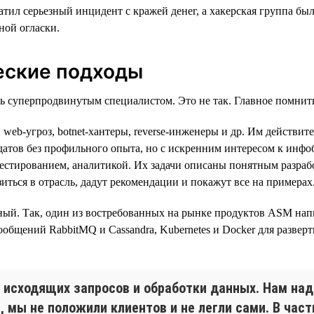
вратил серьезный инцидент с кражей денег, а хакерская группа 
ной огласки.
еские подходы
ть суперпродвинутым специалистом. Это не так. Главное помнит
и web-угроз, botnet-хантеры, reverse-инженеры и др. Им дейст
датов без профильного опыта, но с искренним интересом к инфоб
тестированием, аналитикой. Их задачи описаны понятным разраб
зиться в отрасль, дадут рекомендации и покажут все на примерах
й. Так, один из востребованных на рынке продуктов ASM написан
 сообщений RabbitMQ и Cassandra, Kubernetes и Docker для разве
исходящих запросов и обработки данных. Нам надо
, мы не положили клиентов и не легли сами. В час