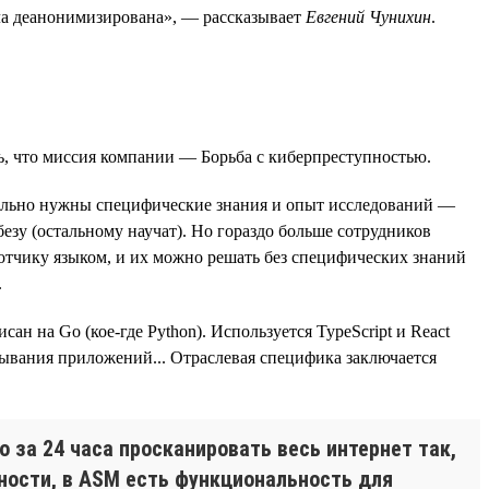
была деанонимизирована», — рассказывает
Евгений Чунихин
.
ь, что миссия компании — Борьба с киберпреступностью.
вительно нужны специфические знания и опыт исследований —
езу (остальному научат). Но гораздо больше сотрудников
отчику языком, и их можно решать без специфических знаний
.
 на Go (кое-где Python). Используется TypeScript и React
ртывания приложений... Отраслевая специфика заключается
 за 24 часа просканировать весь интернет так,
тности, в ASM есть функциональность для