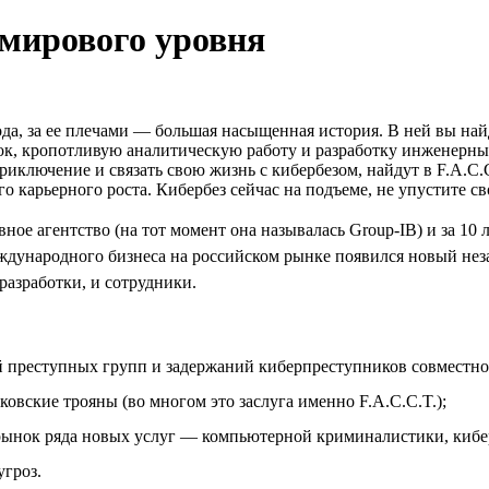
 мирового уровня
ода, за ее плечами — большая насыщенная история. В ней вы н
, кропотливую аналитическую работу и разработку инженерных
приключение и связать свою жизнь с кибербезом, найдут в F.A.C.
го карьерного роста. Кибербез сейчас на подъеме, не упустите с
ное агентство (на тот момент она называлась Group-IB) и за 10 
ждународного бизнеса на российском рынке появился новый незав
 разработки, и сотрудники.
 преступных групп и задержаний киберпреступников совместно
ковские трояны (во многом это заслуга именно F.A.C.C.T.);
 рынок ряда новых услуг — компьютерной криминалистики, кибер
угроз.