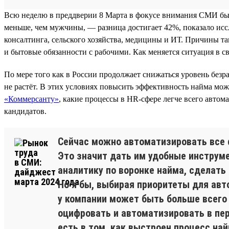
Всю неделю в преддверии 8 Марта в фокусе внимания СМИ был
меньше, чем мужчины, — разница достигает 42%, показало исс
консалтинга, сельского хозяйства, медицины и ИТ. Причины т
и бытовые обязанности с рабочими. Как меняется ситуация в с
По мере того как в России продолжает снижаться уровень безр
не растёт. В этих условиях повысить эффективность найма мож
«Коммерсанту»
, какие процессы в HR-сфере легче всего авто
кандидатов.
Сейчас можно автоматизировать все фу
Это значит дать им удобные инструм
аналитику по воронке найма, сделат
Но я бы, выбирая приоритеты для авто
у компании может быть больше всего 
оцифровать и автоматизировать в пе
есть в том, как выстроен процесс най