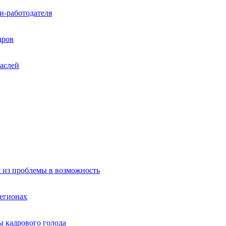
и-работодателя
дров
раслей
я из проблемы в возможность
регионах
 кадрового голода