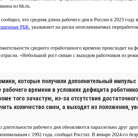
нина из hh.ru.
ообщил, что средняя длина рабочего дня в России в 2023 году в
ошенные РБК
, указывают на риски неоплачиваемых переработок
лжительности среднего отработанного времени происходит на ф
 отрасли. «Небольшой рост связан с выходом работников из реж
омики, которые получили дополнительный импульс 
е рабочего времени в условиях дефицита работни
роме того зачастую, из-за отсутствия достаточно
ичить количество смен, а выходят из положения, у
о длительности рабочего дня обновляются параллельно друг друг
инимальным с 1992 года, сообщал Росстат. В январе 2024-го без