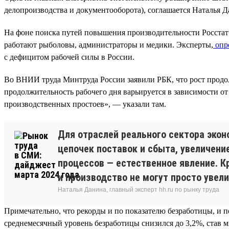
делопроизводства и документооборота), соглашается Наталья Да
На фоне поиска путей повышения производительности Росстат с
работают рыболовы, администраторы и медики. Эксперты,
опр
с дефицитом рабочей силы в России.
Во ВНИИ труда Минтруда России заявили РБК, что рост продо
продолжительность рабочего дня варьируется в зависимости от
производственных простоев», — указали там.
Для отраслей реального сектора экон
цепочек поставок и сбыта, увеличени
процессов — естественное явление. К
и производство не могут просто увел
Наталья Данина, главный эксперт hh.ru по рынку труда
Примечательно, что рекорды и по показателю безработицы, и п
среднемесячный уровень безработицы снизился до 3,2%, став м