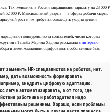
са. Так, женщины в России запрашивают зарплату на 23 000 ₽
елей 52 000 ₽. Максимальный разрыв — в сферах добычи сырья,
рьерный рост и им требуется совмещать уход за детьми
и наращивают конкуренцию за соискателей, число которых
екрутинга Talantix Марина Хадина рассказала
в интервью
одбора и зачем компаниям оцифровывать собственные базы
чит заменить HR-специалистов на роботов, нет.
имер, дать возможность формировать
например, внедрить цифровую адаптацию.
с легче автоматизировать, а от того, где
йствия работника и работодателя надо
 эффективным решением. Хорошо, если проблемы
облемными могут быть и другие части процесса