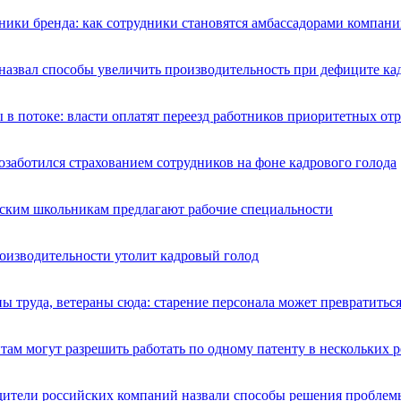
ики бренда: как сотрудники становятся амбассадорами компани
назвал способы увеличить производительность при дефиците ка
 в потоке: власти оплатят переезд работников приоритетных от
озаботился страхованием сотрудников на фоне кадрового голода
ским школьникам предлагают рабочие специальности
роизводительности утолит кадровый голод
ы труда, ветераны сюда: старение персонала может превратитьс
ам могут разрешить работать по одному патенту в нескольких 
дители российских компаний назвали способы решения проблемы