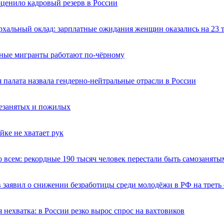
ценило кадровый резерв в России
рхальный оклад: зарплатные ожидания женщин оказались на 23
ные мигранты работают по-чёрному
 палата назвала гендерно-нейтральные отрасли в России
незанятых и пожилых
йке не хватает рук
 всем: рекордные 190 тысяч человек перестали быть самозаняты
 заявил о снижении безработицы среди молодёжи в РФ на треть 
 нехватка: в России резко вырос спрос на вахтовиков