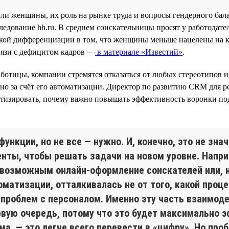
и женщины, их роль на рынке труда и вопросы гендерного балан
ледование hh.ru. В среднем соискательницы просят у работодат
акой дифференциации в том, что женщины меньше нацелены на ка
вязи с дефицитом кадров —
в материале «Известий»
.
аботицы, компании стремятся отказаться от любых стереотипов 
но за счёт его автоматизации. Директор по развитию CRM для р
матизировать, почему важно повышать эффективность воронки п
нкции, но не все — нужно. И, конечно, это не зна
енты, чтобы решать задачи на новом уровне. Напр
ь возможным онлайн-оформление соискателей или, 
матизации, отталкивалась не от того, какой процес
проблем с персоналом. Именно эту часть взаимоде
рвую очередь, потому что это будет максимально
ма, — это легче всего перевести в «цифру». Но пр