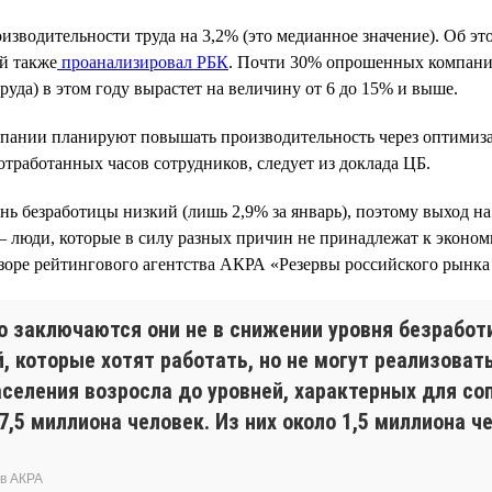
изводительности труда на 3,2% (это медианное значение). Об э
й также
проанализировал РБК
. Почти 30% опрошенных компаний
руда) в этом году вырастет на величину от 6 до 15% и выше.
пании планируют повышать производительность через оптимиза
отработанных часов сотрудников, следует из доклада ЦБ.
нь безработицы низкий (лишь 2,9% за январь), поэтому выход на
— люди, которые в силу разных причин не принадлежат к эконом
зоре рейтингового агентства АКРА «Резервы российского рынка 
о заключаются они не в снижении уровня безработ
, которые хотят работать, но не могут реализоват
аселения возросла до уровней, характерных для с
,5 миллиона человек. Из них около 1,5 миллиона ч
ов АКРА