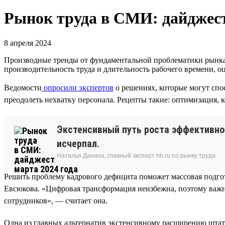
Рынок труда в СМИ: дайджест
8 апреля 2024
Производные тренды от фундаментальной проблематики рынка 
производительность труда и длительность рабочего времени, оц
Ведомости
опросили экспертов
о решениях, которые могут спос
преодолеть нехватку персонала. Рецепты такие: оптимизация,
Экстенсивный путь роста эффективно
исчерпал.
Наталья Данина, главный эксперт hh.ru по рынку труда
Решить проблему кадрового дефицита поможет массовая подго
Евсюкова. «Цифровая трансформация неизбежна, поэтому важн
сотрудников», — считает она.
Одна из главных альтернатив экстенсивному расширению штат