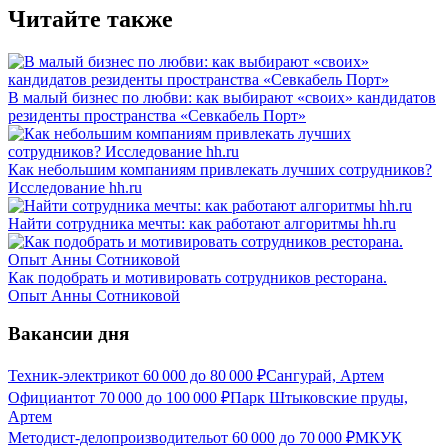
Читайте также
В малый бизнес по любви: как выбирают «своих» кандидатов
резиденты пространства «Севкабель Порт»
Как небольшим компаниям привлекать лучших сотрудников?
Исследование hh.ru
Найти сотрудника мечты: как работают алгоритмы hh.ru
Как подобрать и мотивировать сотрудников ресторана.
Опыт Анны Сотниковой
Вакансии дня
Техник-электрик
от
60 000
до
80 000
₽
Сангурай, Артем
Официант
от
70 000
до
100 000
₽
Парк Штыковские пруды,
Артем
Методист-делопроизводитель
от
60 000
до
70 000
₽
МКУК