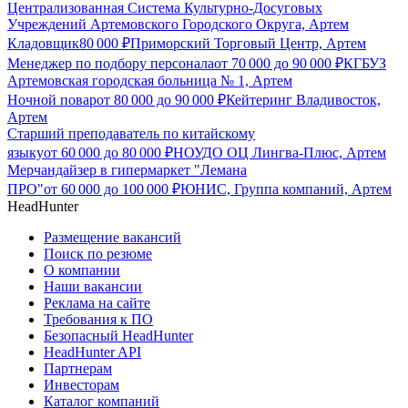
Централизованная Система Культурно-Досуговых
Учреждений Артемовского Городского Округа, Артем
Кладовщик
80 000
₽
Приморский Торговый Центр, Артем
Менеджер по подбору персонала
от
70 000
до
90 000
₽
КГБУЗ
Артемовская городская больница № 1, Артем
Ночной повар
от
80 000
до
90 000
₽
Кейтеринг Владивосток,
Артем
Старший преподаватель по китайскому
языку
от
60 000
до
80 000
₽
НОУДО ОЦ Лингва-Плюс, Артем
Мерчандайзер в гипермаркет "Лемана
ПРО"
от
60 000
до
100 000
₽
ЮНИС, Группа компаний, Артем
HeadHunter
Размещение вакансий
Поиск по резюме
О компании
Наши вакансии
Реклама на сайте
Требования к ПО
Безопасный HeadHunter
HeadHunter API
Партнерам
Инвесторам
Каталог компаний