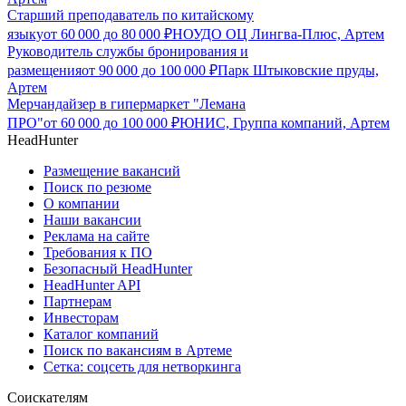
Старший преподаватель по китайскому
языку
от
60 000
до
80 000
₽
НОУДО ОЦ Лингва-Плюс, Артем
Руководитель службы бронирования и
размещения
от
90 000
до
100 000
₽
Парк Штыковские пруды,
Артем
Мерчандайзер в гипермаркет "Лемана
ПРО"
от
60 000
до
100 000
₽
ЮНИС, Группа компаний, Артем
HeadHunter
Размещение вакансий
Поиск по резюме
О компании
Наши вакансии
Реклама на сайте
Требования к ПО
Безопасный HeadHunter
HeadHunter API
Партнерам
Инвесторам
Каталог компаний
Поиск по вакансиям в Артеме
Сетка: соцсеть для нетворкинга
Соискателям