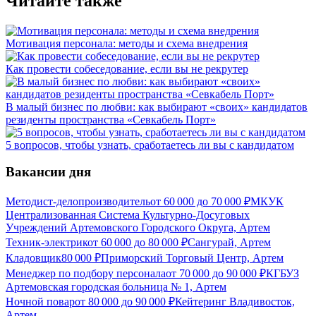
Читайте также
Мотивация персонала: методы и схема внедрения
Как провести собеседование, если вы не рекрутер
В малый бизнес по любви: как выбирают «своих» кандидатов
резиденты пространства «Севкабель Порт»
5 вопросов, чтобы узнать, сработаетесь ли вы с кандидатом
Вакансии дня
Методист-делопроизводитель
от
60 000
до
70 000
₽
МКУК
Централизованная Система Культурно-Досуговых
Учреждений Артемовского Городского Округа, Артем
Техник-электрик
от
60 000
до
80 000
₽
Сангурай, Артем
Кладовщик
80 000
₽
Приморский Торговый Центр, Артем
Менеджер по подбору персонала
от
70 000
до
90 000
₽
КГБУЗ
Артемовская городская больница № 1, Артем
Ночной повар
от
80 000
до
90 000
₽
Кейтеринг Владивосток,
Артем