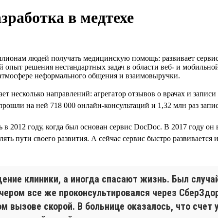
зработка в медтехе
лионам людей получать медицинскую помощь: развивает сервисы
й опыт решения нестандартных задач в области веб- и мобильно
 атмосфере неформального общения и взаимовыручки.
ет несколько направлений: агрегатор отзывов о врачах и запис
ошли на ней 718 000 онлайн-консультаций и 1,32 млн раз запис
ь в 2012 году, когда был основан сервис DocDoc. В 2017 году он
ть пути своего развития. А сейчас сервис быстро развивается и
ние клиники, а иногда спасают жизнь. Был случай
вечером все же проконсультировался через СберЗдо
м вызове скорой. В больнице оказалось, что счет у