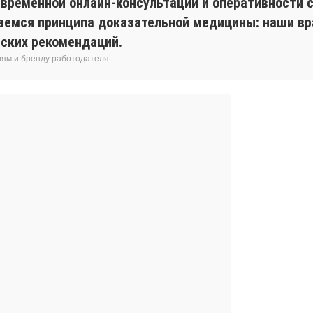
евременной онлайн-консультации и оперативности с
аемся принципа доказательной медицины: наши вр
ских рекомендаций.
иям и бренду работодателя