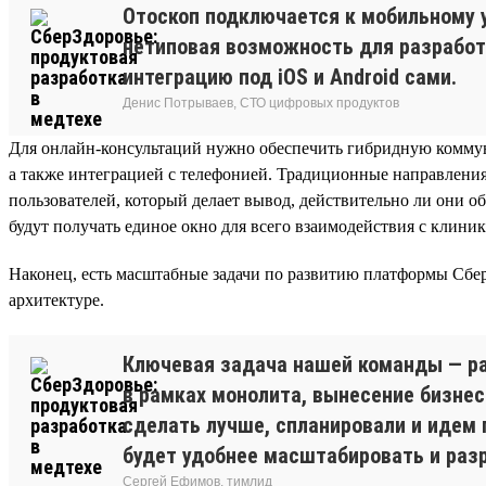
Отоскоп подключается к мобильному 
нетиповая возможность для разработ
интеграцию под iOS и Android сами.
Денис Потрываев, СТО цифровых продуктов
Для онлайн-консультаций нужно обеспечить гибридную коммуни
а также интеграцией с телефонией. Традиционные направления
пользователей, который делает вывод, действительно ли они 
будут получать единое окно для всего взаимодействия с клини
Наконец, есть масштабные задачи по развитию платформы Сбер
архитектуре.
Ключевая задача нашей команды — ра
в рамках монолита, вынесение бизнес
сделать лучше, спланировали и идем 
будет удобнее масштабировать и раз
Сергей Ефимов, тимлид