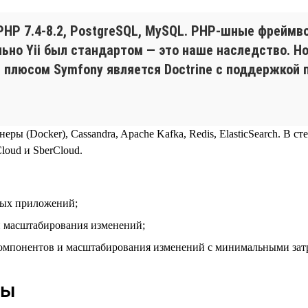
HP 7.4‑8.2, PostgreSQL, MySQL. PHP-шные фреймвор
льно Yii был стандартом — это наше наследство. Н
плюсом Symfony является Doctrine с поддержкой па
еры (Docker), Cassandra, Apache Kafka, Redis, ElasticSearch. В с
oud и SberCloud.
вых приложений;
и масштабирования изменений;
компонентов и масштабирования изменений с минимальными зат
ды