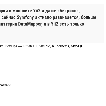
ки в монолите Yii2 и даже «Битрикс»,
о сейчас Symfony активно развивается, больше
ттерна DataMapper, а в Yii2 есть только
теке DevOps — Gitlab CI, Ansible, Kubernetes, MySQL
ратами.