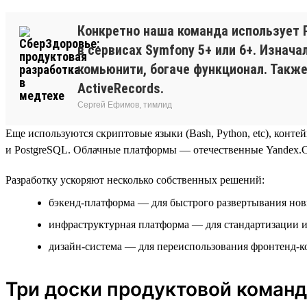
Конкретно наша команда использует P
в сервисах Symfony 5+ или 6+. Изнача
комьюнити, богаче функционал. Также 
ActiveRecords.
Сергей Ефимов, тимлид
Еще используются скриптовые языки (Bash, Python, etc), контейн
и PostgreSQL. Облачные платформы — отечественные Yandex.Cl
Разработку ускоряют несколько собственных решений:
бэкенд-платформа — для быстрого развертывания но
инфраструктурная платформа — для стандартизации 
дизайн-система — для переиспользования фронтенд-
Три доски продуктовой коман