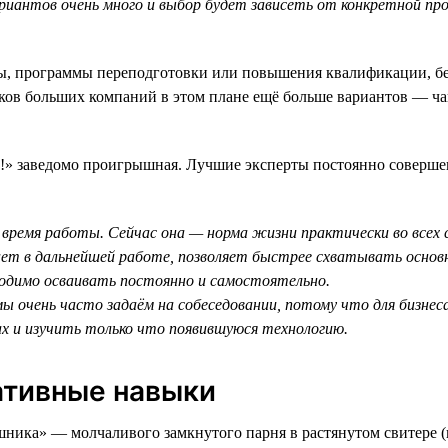
вариантов очень много и выбор будет зависеть от конкретной п
, программы переподготовки или повышения квалификации, бесп
иков больших компаний в этом плане ещё больше вариантов — ч
у!» заведомо проигрышная. Лучшие эксперты постоянно соверше
 время работы. Сейчас она — норма жизни практически во всех 
ает в дальнейшей работе, позволяет быстрее схватывать основн
одимо осваивать постоянно и самостоятельно.
мы очень часто задаём на собеседовании, потому что для бизнес
х и изучить только что появившуюся технологию.
ативные навыки
шника» — молчаливого замкнутого парня в растянутом свитере (в