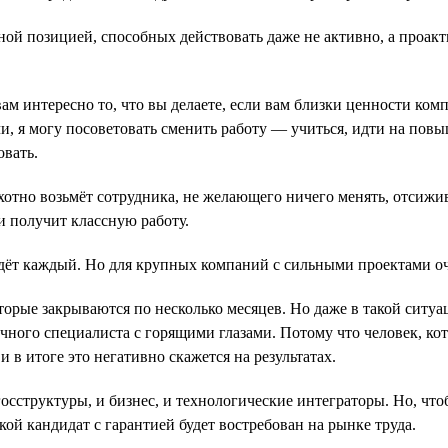
ой позицией, способных действовать даже не активно, а проакт
ам интересно то, что вы делаете, если вам близки ценности ком
и, я могу посоветовать сменить работу — учиться, идти на пов
овать.
хотно возьмёт сотрудника, не желающего ничего менять, отсижи
и получит классную работу.
айдёт каждый. Но для крупных компаний с сильными проектами 
оторые закрываются по несколько месяцев. Но даже в такой сит
ичного специалиста с горящими глазами. Потому что человек, ко
в итоге это негативно скажется на результатах.
сструктуры, и бизнес, и технологические интеграторы. Но, что
ой кандидат с гарантией будет востребован на рынке труда.