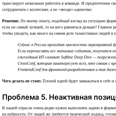
транслирует нежелание работать в команде. И предпочтение ско
сотрудничать с коллегами, а не «звезде»-одиночке.
Решение.
По моему опыту, подобный взгляд на ситуацию форми
если он самый лучший, то на кого равняться дальше? Главное
чтобы увидеть, как много на самом деле талантливых людей в 
Сейчас в России проходит множество мероприятий фе
Если перечислять все значимые события, получится о
ежегодный ИТ-саммит Softline Deep Dive — погружени
CrossConf, которая заинтересует всех, кто связан с 
FrontendConf для фронтенд-разработчиков и так дал
Чего делать не стоит.
Плохой идеей будет замыкаться в себе и
Проблема 5. Неактивная позиц
В нашей отрасли очень редко нужно выполнять задачи в формате
на нейросети. От людей же требуется творческий подход, гото