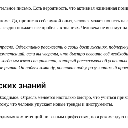
тельное письмо. Есть вероятность, что активная жизненная пози
юме. Да, приписав себе чужой опыт, человек может попасть на 
лядно покажет все пробелы в знаниях. Человека не возьмут на р
расно. Объективно рассказать о своих достижениях, подчеркну
омпетенций, если вы уверены, что быстро освоите всё необход
, когда мы взяли специалиста, который рассказывал об успешны
ке рынка. Он подвёл команду, поставил под угрозу значимый про
ских знаний
бходимое. Отрасль меняется настолько быстро, что учиться при
тому, что человек упускает новые тренды и инструменты.
бходимых компетенций по разным профессиям, но я рекомендую п