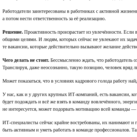
Работодатели заинтересованы в работниках с активной жизненн
а потом нести ответственность за её реализацию.
Решение.
Проактивность произрастает из увлечённости. Если в
общими целями. И людям, которых сейчас не увлекают их задач
те вакансии, которые действительно вызывают желание действ
Чего делать не стоит.
Бессмысленно ждать, что работодатель о
Транслируя, даже неосознанно, такую позицию, человек вряд л
Может показаться, что в условиях кадрового голода работу н
У нас, как и у других крупных ИТ-компаний, есть вакансии, к
будет подождать и всё же взять в команду вовлечённого, энерг
не интересуется, может подорвать мотивацию всей команды — и 
ИТ-специалисты сейчас крайне востребованы, их нанимают и го
быть активным и уметь работать в команде профессионалов. Так