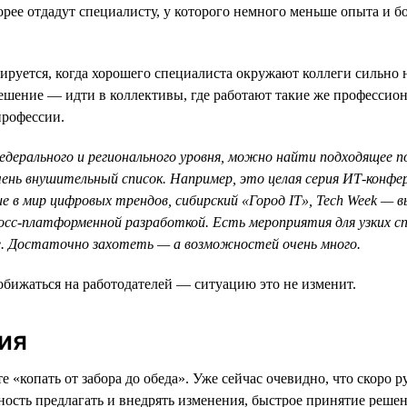
рее отдадут специалисту, у которого немного меньше опыта и бо
руется, когда хорошего специалиста окружают коллеги сильно н
 решение — идти в коллективы, где работают такие же професси
профессии.
дерального и регионального уровня, можно найти подходящее п
чень внушительный список. Например, это целая серия ИТ-конфе
е в мир цифровых трендов, сибирский «Город IT», Tech Week — в
кросс-платформенной разработкой. Есть мероприятия для узких 
ее. Достаточно захотеть — а возможностей очень много.
 обижаться на работодателей — ситуацию это не изменит.
ия
 «копать от забора до обеда». Уже сейчас очевидно, что скоро 
вность предлагать и внедрять изменения, быстрое принятие реше