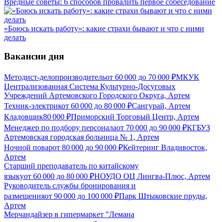
Вредные советы: 6 способов провалить первое собеседование
«Боюсь искать работу»: какие страхи бывают и что с ними
делать
Вакансии дня
Методист-делопроизводитель
от
60 000
до
70 000
₽
МКУК
Централизованная Система Культурно-Досуговых
Учреждений Артемовского Городского Округа, Артем
Техник-электрик
от
60 000
до
80 000
₽
Сангурай, Артем
Кладовщик
80 000
₽
Приморский Торговый Центр, Артем
Менеджер по подбору персонала
от
70 000
до
90 000
₽
КГБУЗ
Артемовская городская больница № 1, Артем
Ночной повар
от
80 000
до
90 000
₽
Кейтеринг Владивосток,
Артем
Старший преподаватель по китайскому
языку
от
60 000
до
80 000
₽
НОУДО ОЦ Лингва-Плюс, Артем
Руководитель службы бронирования и
размещения
от
90 000
до
100 000
₽
Парк Штыковские пруды,
Артем
Мерчандайзер в гипермаркет "Лемана