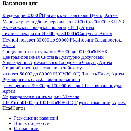
Вакансии дня
Кладовщик
80 000
₽
Приморский Торговый Центр, Артем
Менеджер по подбору персонала
от
70 000
до
90 000
₽
КГБУЗ
Артемовская городская больница № 1, Артем
Техник-электрик
от
60 000
до
80 000
₽
Сангурай, Артем
Ночной повар
от
80 000
до
90 000
₽
Кейтеринг Владивосток,
Артем
Специалист по закупкам
от
80 000
до
90 000
₽
МКУК
Централизованная Система Культурно-Досуговых
Учреждений Артемовского Городского Округа, Артем
Старший преподаватель по китайскому
языку
от
60 000
до
80 000
₽
НОУДО ОЦ Лингва-Плюс, Артем
Руководитель службы бронирования и
размещения
от
90 000
до
100 000
₽
Парк Штыковские пруды,
Артем
Мерчандайзер в гипермаркет "Лемана
ПРО"
от
60 000
до
100 000
₽
ЮНИС, Группа компаний, Артем
HeadHunter
Размещение вакансий
Поиск по резюме
О компании