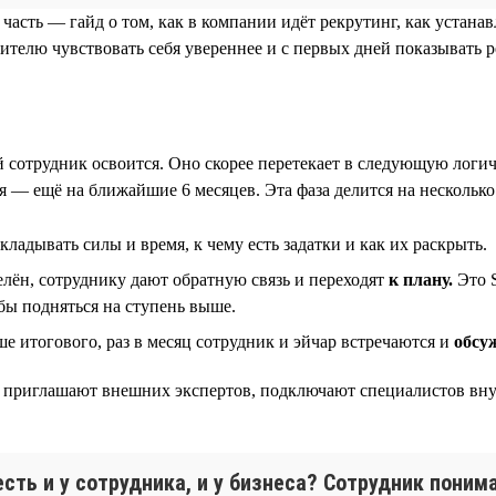
 часть — гайд о том, как в компании идёт рекрутинг, как устан
ителю чувствовать себя увереннее и с первых дней показывать р
ый сотрудник освоится. Оно скорее перетекает в следующую лог
 — ещё на ближайшие 6 месяцев. Эта фаза делится на несколько
вкладывать силы и время, к чему есть задатки и как их раскрыть.
лён, сотруднику дают обратную связь и переходят
к плану.
Это S
обы подняться на ступень выше.
 итогового, раз в месяц сотрудник и эйчар встречаются и
обсу
ния приглашают внешних экспертов, подключают специалистов вн
сть и у сотрудника, и у бизнеса? Сотрудник поним