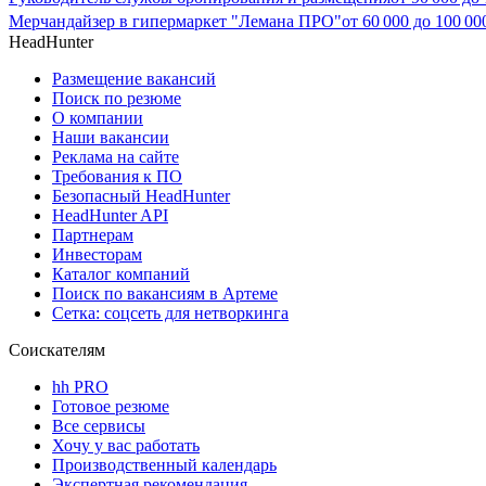
Мерчандайзер в гипермаркет "Лемана ПРО"
от
60 000
до
100 00
HeadHunter
Размещение вакансий
Поиск по резюме
О компании
Наши вакансии
Реклама на сайте
Требования к ПО
Безопасный HeadHunter
HeadHunter API
Партнерам
Инвесторам
Каталог компаний
Поиск по вакансиям в Артеме
Сетка: соцсеть для нетворкинга
Соискателям
hh PRO
Готовое резюме
Все сервисы
Хочу у вас работать
Производственный календарь
Экспертная рекомендация