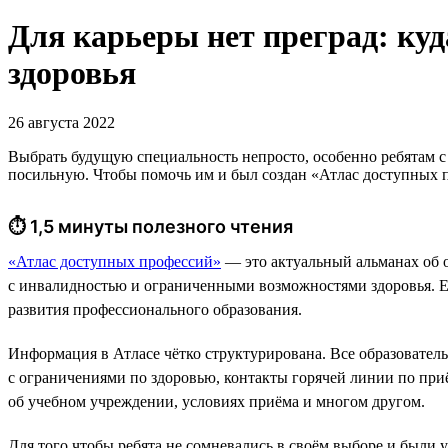
Для карьеры нет преград: ку
здоровья
26 августа 2022
Выбрать будущую специальность непросто, особенно ребятам 
посильную. Чтобы помочь им и был создан «Атлас доступных 
⏱ 1,5 минуты полезного чтения
«Атлас доступных профессий»
— это актуальный альманах об 
с инвалидностью и ограниченными возможностями здоровья. 
развития профессионального образования.
Информация в Атласе чётко структурирована. Все образователь
с ограничениями по здоровью, контакты горячей линии по приё
об учебном учреждении, условиях приёма и многом другом.
Для того чтобы ребята не сомневались в своём выборе и были 