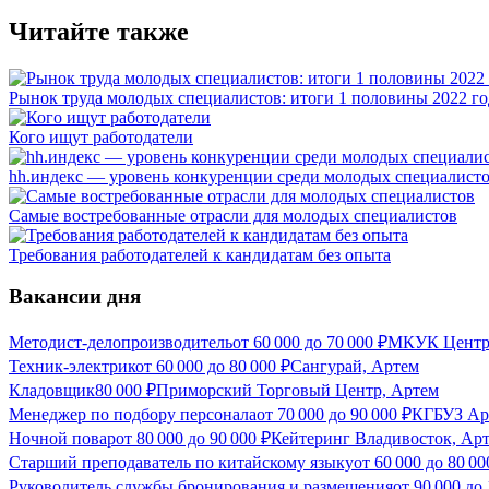
Читайте также
Рынок труда молодых специалистов: итоги 1 половины 2022 го
Кого ищут работодатели
hh.индекс — уровень конкуренции среди молодых специалисто
Самые востребованные отрасли для молодых специалистов
Требования работодателей к кандидатам без опыта
Вакансии дня
Методист-делопроизводитель
от
60 000
до
70 000
₽
МКУК Центра
Техник-электрик
от
60 000
до
80 000
₽
Сангурай, Артем
Кладовщик
80 000
₽
Приморский Торговый Центр, Артем
Менеджер по подбору персонала
от
70 000
до
90 000
₽
КГБУЗ Арт
Ночной повар
от
80 000
до
90 000
₽
Кейтеринг Владивосток, Ар
Старший преподаватель по китайскому языку
от
60 000
до
80 00
Руководитель службы бронирования и размещения
от
90 000
до