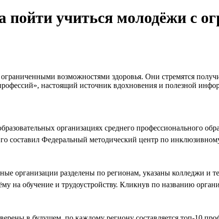
да пойти учиться молодёжи с 
с ограниченными возможностями здоровья. Они стремятся полу
профессий», настоящий источник вдохновения и полезной инфор
образовательных организациях среднего профессионального обр
Его составил Федеральный методический центр по инклюзивно
ные организации разделены по регионам, указаны колледжи и те
му на обучение и трудоустройству. Кликнув по названию органи
уверены в будущем, по каждому региону составляется топ-10 пр