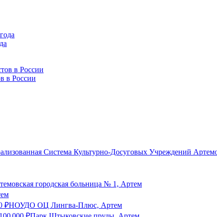
да
в в России
лизованная Система Культурно-Досуговых Учреждений Артемов
емовская городская больница № 1, Артем
тем
0
₽
НОУДО ОЦ Лингва-Плюс, Артем
100 000
₽
Парк Штыковские пруды, Артем