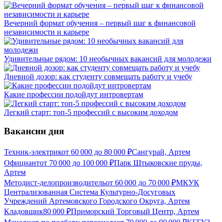
Вечерний формат обучения – первый шаг к финансовой
независимости и карьере
Удивительные рядом: 10 необычных вакансий для молодежи
Дневной дозор: как студенту совмещать работу и учебу
Какие профессии подойдут интровертам
Легкий старт: топ-5 профессий с высоким доходом
Вакансии дня
Техник-электрик
от
60 000
до
80 000
₽
Сангурай, Артем
Официант
от
70 000
до
100 000
₽
Парк Штыковские пруды,
Артем
Методист-делопроизводитель
от
60 000
до
70 000
₽
МКУК
Централизованная Система Культурно-Досуговых
Учреждений Артемовского Городского Округа, Артем
Кладовщик
80 000
₽
Приморский Торговый Центр, Артем