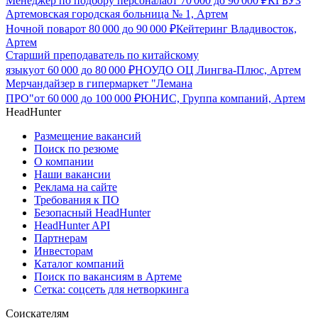
Менеджер по подбору персонала
от
70 000
до
90 000
₽
КГБУЗ
Артемовская городская больница № 1, Артем
Ночной повар
от
80 000
до
90 000
₽
Кейтеринг Владивосток,
Артем
Старший преподаватель по китайскому
языку
от
60 000
до
80 000
₽
НОУДО ОЦ Лингва-Плюс, Артем
Мерчандайзер в гипермаркет "Лемана
ПРО"
от
60 000
до
100 000
₽
ЮНИС, Группа компаний, Артем
HeadHunter
Размещение вакансий
Поиск по резюме
О компании
Наши вакансии
Реклама на сайте
Требования к ПО
Безопасный HeadHunter
HeadHunter API
Партнерам
Инвесторам
Каталог компаний
Поиск по вакансиям в Артеме
Сетка: соцсеть для нетворкинга
Соискателям