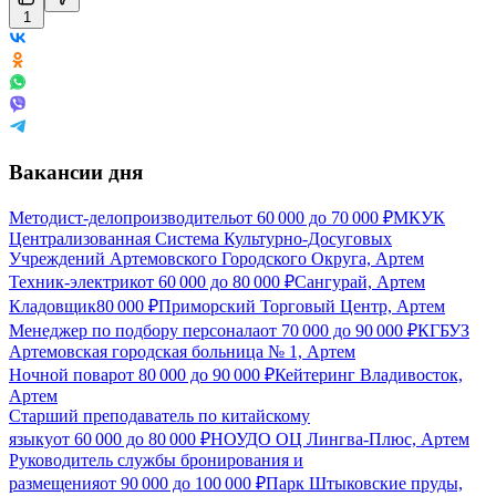
1
Вакансии дня
Методист-делопроизводитель
от
60 000
до
70 000
₽
МКУК
Централизованная Система Культурно-Досуговых
Учреждений Артемовского Городского Округа, Артем
Техник-электрик
от
60 000
до
80 000
₽
Сангурай, Артем
Кладовщик
80 000
₽
Приморский Торговый Центр, Артем
Менеджер по подбору персонала
от
70 000
до
90 000
₽
КГБУЗ
Артемовская городская больница № 1, Артем
Ночной повар
от
80 000
до
90 000
₽
Кейтеринг Владивосток,
Артем
Старший преподаватель по китайскому
языку
от
60 000
до
80 000
₽
НОУДО ОЦ Лингва-Плюс, Артем
Руководитель службы бронирования и
размещения
от
90 000
до
100 000
₽
Парк Штыковские пруды,