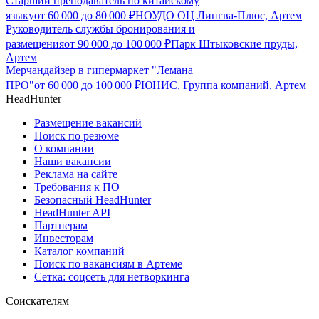
Старший преподаватель по китайскому
языку
от
60 000
до
80 000
₽
НОУДО ОЦ Лингва-Плюс, Артем
Руководитель службы бронирования и
размещения
от
90 000
до
100 000
₽
Парк Штыковские пруды,
Артем
Мерчандайзер в гипермаркет "Лемана
ПРО"
от
60 000
до
100 000
₽
ЮНИС, Группа компаний, Артем
HeadHunter
Размещение вакансий
Поиск по резюме
О компании
Наши вакансии
Реклама на сайте
Требования к ПО
Безопасный HeadHunter
HeadHunter API
Партнерам
Инвесторам
Каталог компаний
Поиск по вакансиям в Артеме
Сетка: соцсеть для нетворкинга
Соискателям