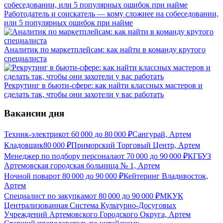
Работодатель и соискатель — кому сложнее на собеседовании,
или 5 популярных ошибок при найме
Аналитик по маркетплейсам: как найти в команду крутого
специалиста
Рекрутинг в бьюти-сфере: как найти классных мастеров и
сделать так, чтобы они захотели у вас работать
Вакансии дня
Техник-электрик
от
60 000
до
80 000
₽
Сангурай, Артем
Кладовщик
80 000
₽
Приморский Торговый Центр, Артем
Менеджер по подбору персонала
от
70 000
до
90 000
₽
КГБУЗ
Артемовская городская больница № 1, Артем
Ночной повар
от
80 000
до
90 000
₽
Кейтеринг Владивосток,
Артем
Специалист по закупкам
от
80 000
до
90 000
₽
МКУК
Централизованная Система Культурно-Досуговых
Учреждений Артемовского Городского Округа, Артем