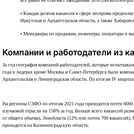
всё равно не отвечает ожиданиям 50% соискателей-рос
• Каждая десятая вакансия в сфере леспрома предпола
Иркутская и Архангельская области, а также Хабаровс
• Менеджеры по продажам, инженеры, операторы и мас
Компании и работодатели из к
За год география компаний-работодателей, которые испытывали
года в лидерах кроме Москвы и Санкт-Петербурга были компани
Архангельская и Ленинградская области. По итогам IV кварта
На регионы СЗФО по итогам 2021 года приходится почти 6000 
изучаемой отрасли на 158% за год. Больше всего вакансий раз
от общего объема), Ленобласть (12% или почти 700 вакансий)
приходится на Калининградскую область.