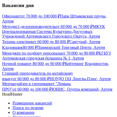
Вакансии дня
Официант
от
70 000
до
100 000
₽
Парк Штыковские пруды,
Артем
Методист-делопроизводитель
от
60 000
до
70 000
₽
МКУК
Централизованная Система Культурно-Досуговых
Учреждений Артемовского Городского Округа, Артем
Техник-электрик
от
60 000
до
80 000
₽
Сангурай, Артем
Кладовщик
80 000
₽
Приморский Торговый Центр, Артем
Менеджер по подбору персонала
от
70 000
до
90 000
₽
КГБУЗ
Артемовская городская больница № 1, Артем
Ночной повар
от
80 000
до
90 000
₽
Кейтеринг Владивосток,
Артем
Старший преподаватель по китайскому
языку
от
60 000
до
80 000
₽
НОУДО ОЦ Лингва-Плюс, Артем
Мерчандайзер в гипермаркет "Лемана
ПРО"
от
60 000
до
100 000
₽
ЮНИС, Группа компаний, Артем
HeadHunter
Размещение вакансий
Поиск по резюме
О компании