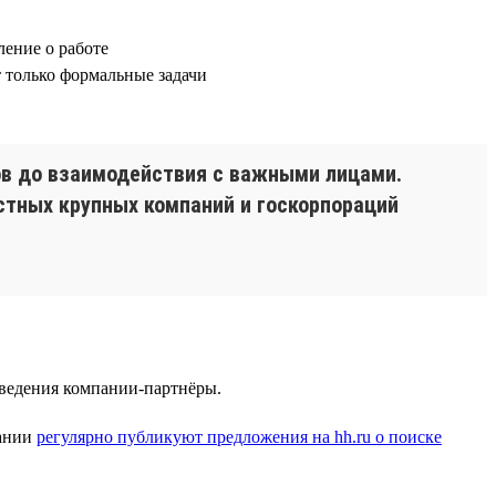
ление о работе
ат только формальные задачи
ов до взаимодействия с важными лицами.
стных крупных компаний и госкорпораций
заведения компании-партнёры.
пании
регулярно публикуют предложения на hh.ru о поиске