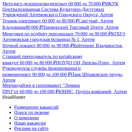
Методист-делопроизводитель
от
60 000
до
70 000
₽
МКУК
Централизованная Система Культурно-Досуговых
Учреждений Артемовского Городского Округа, Артем
Техник-электрик
от
60 000
до
80 000
₽
Сангурай, Артем
Кладовщик
80 000
₽
Приморский Торговый Центр, Артем
Менеджер по подбору персонала
от
70 000
до
90 000
₽
КГБУЗ
Артемовская городская больница № 1, Артем
Ночной повар
от
80 000
до
90 000
₽
Кейтеринг Владивосток,
Артем
Старший преподаватель по китайскому
языку
от
60 000
до
80 000
₽
НОУДО ОЦ Лингва-Плюс, Артем
Руководитель службы бронирования и
размещения
от
90 000
до
100 000
₽
Парк Штыковские пруды,
Артем
Мерчандайзер в гипермаркет "Лемана
ПРО"
от
60 000
до
100 000
₽
ЮНИС, Группа компаний, Артем
HeadHunter
Размещение вакансий
Поиск по резюме
О компании
Наши вакансии
Реклама на сайте