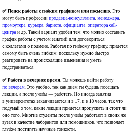
✅ Поиск работы с гибким графиком или посменно.
Это
могут быть профессии
продавца-консультанта
,
менеджера
,
промоутера
,
курьера
,
бариста
,
официанта
,
оператора call-
центра
и др. Такой вариант удобен тем, что можно составить
график работы с учетом занятий или договориться
с коллегами о подмене. Работая по гибкому графику, придется
самому быть очень гибким, поскольку нужно быстро
реагировать на происходящие изменения и уметь
подстраиваться.
✅ Работа в вечернее время.
Ты можешь найти работу
по вечерам
. Это удобно, так как днем ты будешь посещать
лекции, а после учебы — работать. Но иногда занятия
в университетах заканчиваются и в 17, и в 18 часов, так что
подумай о том, какие лекции придется пропускать и стоит ли
оно того. Многие студенты после учебы работают в своих же
вузах в качестве лаборантов или помощников, что позволяет
глубже постигать научные тонкости.