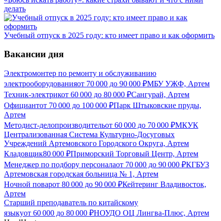
делать
Учебный отпуск в 2025 году: кто имеет право и как оформить
Вакансии дня
Электромонтер по ремонту и обслуживанию
электрооборудования
от
70 000
до
90 000
₽
МБУ УЖФ, Артем
Техник-электрик
от
60 000
до
80 000
₽
Сангурай, Артем
Официант
от
70 000
до
100 000
₽
Парк Штыковские пруды,
Артем
Методист-делопроизводитель
от
60 000
до
70 000
₽
МКУК
Централизованная Система Культурно-Досуговых
Учреждений Артемовского Городского Округа, Артем
Кладовщик
80 000
₽
Приморский Торговый Центр, Артем
Менеджер по подбору персонала
от
70 000
до
90 000
₽
КГБУЗ
Артемовская городская больница № 1, Артем
Ночной повар
от
80 000
до
90 000
₽
Кейтеринг Владивосток,
Артем
Старший преподаватель по китайскому
языку
от
60 000
до
80 000
₽
НОУДО ОЦ Лингва-Плюс, Артем